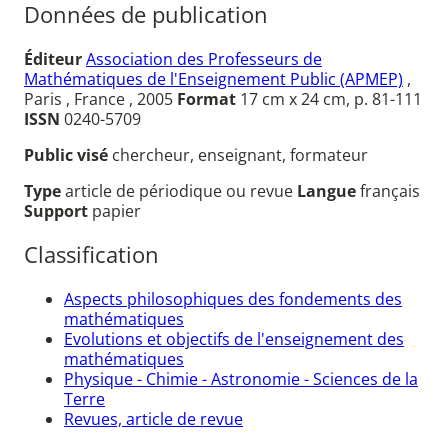
Données de publication
Éditeur
Association des Professeurs de
Mathématiques de l'Enseignement Public (APMEP)
,
Paris , France , 2005
Format
17 cm x 24 cm, p. 81-111
ISSN
0240-5709
Public visé
chercheur, enseignant, formateur
Type
article de périodique ou revue
Langue
français
Support
papier
Classification
Aspects philosophiques des fondements des
mathématiques
Evolutions et objectifs de l'enseignement des
mathématiques
Physique - Chimie - Astronomie - Sciences de la
Terre
Revues, article de revue