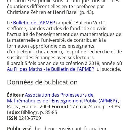
Cet article est publié sous la rubrique "Dossier : Les
équations différentielles en TS" préfacée par
Christiane Zehren et Henri Bareil (p. 43).
Le
Bulletin de l'APMEP
(appelé "Bulletin Vert")
s'efforce, par des articles de fond : de couvrir
l'actualité de l'enseignement des mathématiques de
la maternelle à l'université, de contribuer à la
formation approfondie des enseignants,
d'entretenir, chez ceux-ci, l'esprit de recherche et de
susciter des échanges avec ses lecteurs.
Il paraît 5 fois par an de sa création à 2018, année où
Au Fil des Maths - le Bullletin de l'APMEP
lui succède.
Données de publication
Éditeur
Association des Professeurs de
Mathématiques de l'Enseignement Public (APMEP)
,
Paris , France , 2004
Format
17 cm x 24 cm, p. 73-85
Index
Bibliogr. p. 85-85
ISSN
0240-5709
Public visé
chercheur, enseignant, formateur