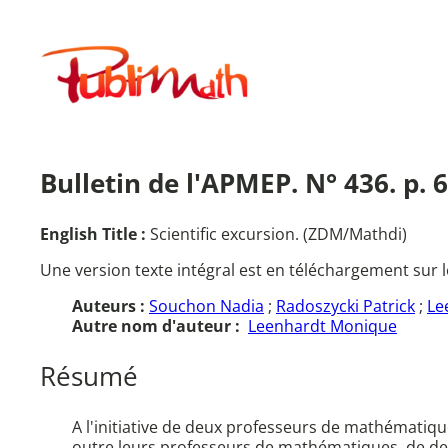
Aller
au
Publimath
contenu
Bulletin de l'APMEP. N° 436. p. 6
English Title :
Scientific excursion. (ZDM/Mathdi)
Une version texte intégral est en téléchargement sur l
Auteurs :
Souchon Nadia
;
Radoszycki Patrick
;
Le
Autre nom d'auteur :
Leenhardt Monique
Résumé
A l'initiative de deux professeurs de mathématiqu
outre leurs professeurs de mathématiques, de deux