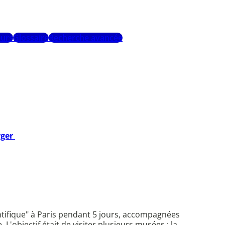
urs
Glossaire
Recherche avancée
rger
entifique" à Paris pendant 5 jours, accompagnées
objectif était de visiter plusieurs musées : la