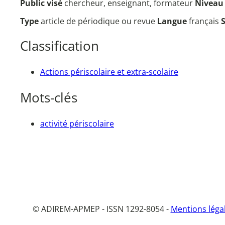
Public visé
chercheur, enseignant, formateur
Nivea
Type
article de périodique ou revue
Langue
français
Classification
Actions périscolaire et extra-scolaire
Mots-clés
activité périscolaire
© ADIREM-APMEP - ISSN 1292-8054 -
Mentions léga