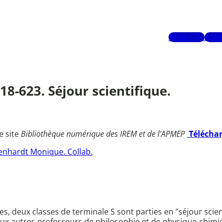
Mots-clés
Aute
18-623. Séjour scientifique.
e site
Bibliothèque numérique des IREM et de l'APMEP
Télécha
enhardt Monique. Collab.
es, deux classes de terminale S sont parties en "séjour sci
 autres professeurs de philosophie et de physique-chimie. L'