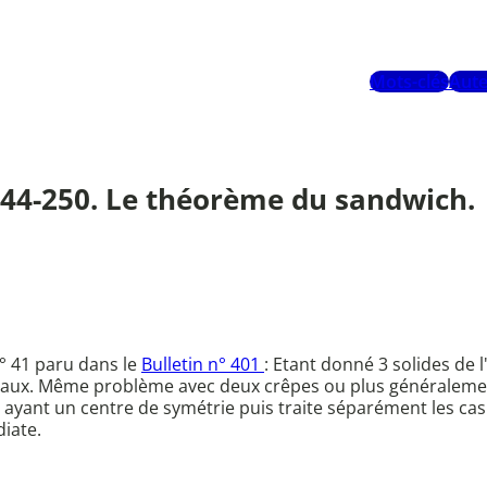
Mots-clés
Aute
 244-250. Le théorème du sandwich.
n° 41 paru dans le
Bulletin n° 401
: Etant donné 3 solides de l
aux. Même problème avec deux crêpes ou plus généralement 
es ayant un centre de symétrie puis traite séparément les ca
iate.