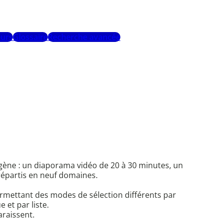
urs
Glossaire
Recherche avancée
ogène : un diaporama vidéo de 20 à 30 minutes, un
 répartis en neuf domaines.
ermettant des modes de sélection différents par
 et par liste.
araissent.