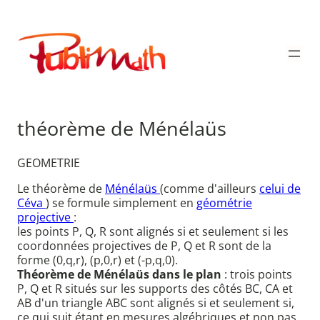
Aller
au
Publimath
contenu
théorème de Ménélaüs
GEOMETRIE
Le théorème de
Ménélaüs
(comme d'ailleurs
celui de
Céva
) se formule simplement en
géométrie
projective
:
les points P, Q, R sont alignés si et seulement si les
coordonnées projectives de P, Q et R sont de la
forme (0,q,r), (p,0,r) et (-p,q,0).
Théorème de Ménélaüs dans le plan
: trois points
P, Q et R situés sur les supports des côtés BC, CA et
AB d'un triangle ABC sont alignés si et seulement si,
ce qui suit étant en mesures algébriques et non pas