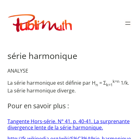
Aller
au
Publimath
contenu
série harmonique
ANALYSE
k=n
La série harmonique est définie par H
= Σ
1/k.
n
k=1
La série harmonique diverge.
Pour en savoir plus :
Tangente Hors-série. N° 41. p. 40-41. La surprenante
divergence lente de la série harmonique.
http://fr.wikipedia.org/wiki/S%C3%A9rie_harmonique