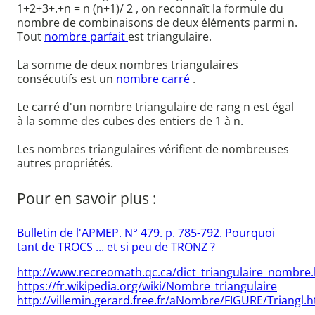
1+2+3+.+n = n (n+1)/ 2 , on reconnaît la formule du
nombre de combinaisons de deux éléments parmi n.
Tout
nombre parfait
est triangulaire.
La somme de deux nombres triangulaires
consécutifs est un
nombre carré
.
Le carré d'un nombre triangulaire de rang n est égal
à la somme des cubes des entiers de 1 à n.
Les nombres triangulaires vérifient de nombreuses
autres propriétés.
Pour en savoir plus :
Bulletin de l'APMEP. N° 479. p. 785-792. Pourquoi
tant de TROCS ... et si peu de TRONZ ?
http://www.recreomath.qc.ca/dict_triangulaire_nombre
https://fr.wikipedia.org/wiki/Nombre_triangulaire
http://villemin.gerard.free.fr/aNombre/FIGURE/Triangl.