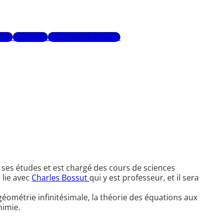
urs
Glossaire
Recherche avancée
t ses études et est chargé des cours de sciences
 lie avec
Charles Bossut
qui y est professeur, et il sera
géométrie infinitésimale, la théorie des équations aux
himie.