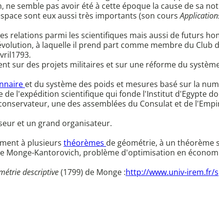
 nom, ne semble pas avoir été à cette époque la cause de sa
espace sont eux aussi très importants (son cours
Application
s relations parmi les scientifiques mais aussi de futurs 
 Révolution, à laquelle il prend part comme membre du Club d
vril1793.
ent sur des projets militaires et sur une réforme du système 
onnaire
et du système des poids et mesures basé sur la num
tie de l'expédition scientifique qui fonde l'Institut d'Egypte 
nservateur, une des assemblées du Consulat et de l'Empire
seur et un grand organisateur.
mment à plusieurs
théorèmes
de géométrie, à un théorème s
 de Monge-Kantorovich, problème d'optimisation en économie 
étrie descriptive
(1799) de Monge :
http://www.univ-irem.fr/