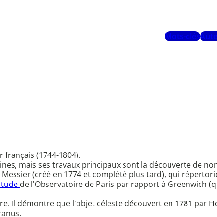
Mots-clés
Aute
 français (1744-1804).
ines, mais ses travaux principaux sont la découverte de no
essier (créé en 1774 et complété plus tard), qui répertorie
itude
de l'Observatoire de Paris par rapport à Greenwich (q
oire. Il démontre que l'objet céleste découvert en 1781 par Her
ranus.