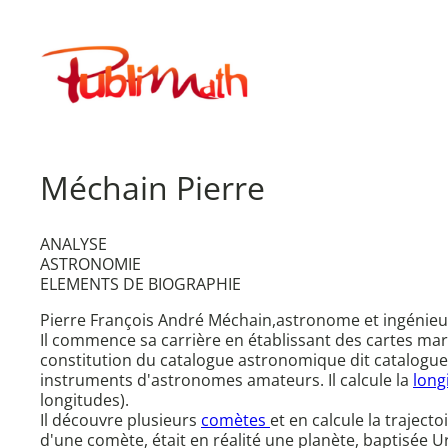
Aller
au
Publimath
contenu
Méchain Pierre
ANALYSE
ASTRONOMIE
ELEMENTS DE BIOGRAPHIE
Pierre François André Méchain,astronome et ingénieur
Il commence sa carrière en établissant des cartes mar
constitution du catalogue astronomique dit catalogue M
instruments d'astronomes amateurs. Il calcule la
long
longitudes).
Il découvre plusieurs
comètes
et en calcule la traject
d'une comète, était en réalité une planète, baptisée U