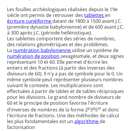
Les fouilles archéologiques réalisées depuis le 19e
siècle ont permis de retrouver des
tablettes
en
écriture cunéiforme
datant de 1800 à 1500 avant J.C.
(première dynastie babylonienne) et de 600 avant J.C.
à 300 après J.C. (période hellénistique).
Les tablettes comportent des séries de nombres,
des relations géométriques et des problèmes.
La
numération babylonienne
utilise un système de
numération de position
sexagésimale, et deux signes
représentant 10 et 60. Elle permet d'écrire les
entiers et des fractions (à partir des inverses des
diviseurs de 60). Il n'y a pas de symbole pour le 0. Un
même symbole peut représenter plusieurs nombres
suivant le contexte. Les multiplications sont
effectuées à partir de tables et de tables réciproques
pour les divisions. Le grand nombre de diviseurs de
60 et le principe de position favorise l'écriture
p
q
m
d'inverses de nombres de la forme 2
3
5
et donc
l'écriture de fractions. Une des méthodes de calcul
les plus fondamentales est un
algorithme
de
factorisation