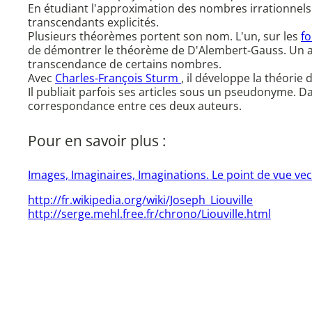
En étudiant l'approximation des nombres irrationnels 
transcendants explicités.
Plusieurs théorèmes portent son nom. L'un, sur les
f
de démontrer le théorème de D'Alembert-Gauss. Un au
transcendance de certains nombres.
Avec
Charles-François Sturm
, il développe la théorie
Il publiait parfois ses articles sous un pseudonyme. D
correspondance entre ces deux auteurs.
Pour en savoir plus :
Images, Imaginaires, Imaginations. Le point de vue vect
http://fr.wikipedia.org/wiki/Joseph_Liouville
http://serge.mehl.free.fr/chrono/Liouville.html