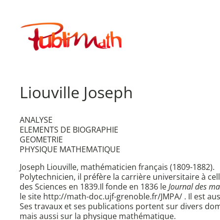
Aller
au
Publimath
contenu
Liouville Joseph
ANALYSE
ELEMENTS DE BIOGRAPHIE
GEOMETRIE
PHYSIQUE MATHEMATIQUE
Joseph Liouville, mathématicien français (1809-1882).
Polytechnicien, il préfère la carrière universitaire à ce
des Sciences en 1839.Il fonde en 1836 le
Journal des ma
le site http://math-doc.ujf-grenoble.fr/JMPA/ . Il est a
Ses travaux et ses publications portent sur divers dom
mais aussi sur la physique mathématique.