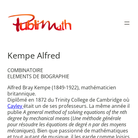
Aller
au
Publimath
contenu
Kempe Alfred
COMBINATOIRE
ELEMENTS DE BIOGRAPHIE
Alfred Bray Kempe (1849-1922), mathématicien
britannique.
Diplômé en 1872 du Trinity College de Cambridge où
Cayley
était un de ses professeurs. La même année il
publie
A general method of solving equations of the nth
degree by mechanical means
(
Une méthode générale
pour résoudre les équations de degré n par des moyens
mécaniques
). Bien que passionné de mathématiques
et tout autant de musique, il les garde comme loisirs