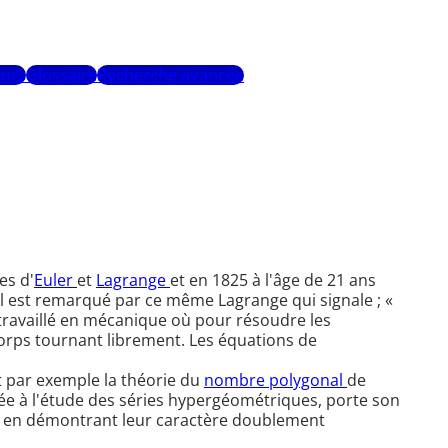
urs
Glossaire
Recherche avancée
es d'
Euler
et
Lagrange
et en 1825 à l'âge de 21 ans
l est remarqué par ce même Lagrange qui signale ; «
d travaillé en mécanique où pour résoudre les
, corps tournant librement. Les équations de
t par exemple la théorie du
nombre polygonal
de
 liée à l'étude des séries hypergéométriques, porte son
ques en démontrant leur caractère doublement