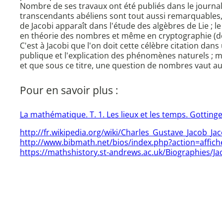
Nombre de ses travaux ont été publiés dans le journa
transcendants abéliens sont tout aussi remarquables,
de Jacobi apparaît dans l'étude des algèbres de Lie ; l
en théorie des nombres et même en cryptographie (do
C'est à Jacobi que l'on doit cette célèbre citation dan
publique et l'explication des phénomènes naturels ; ma
et que sous ce titre, une question de nombres vaut 
Pour en savoir plus :
La mathématique. T. 1. Les lieux et les temps. Gottingen
http://fr.wikipedia.org/wiki/Charles_Gustave_Jacob_Jac
http://www.bibmath.net/bios/index.php?action=affic
https://mathshistory.st-andrews.ac.uk/Biographies/Ja