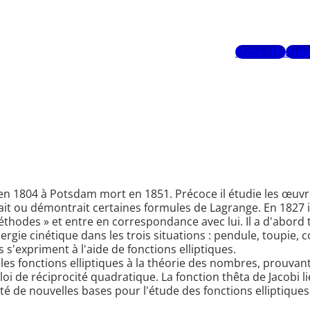
Mots-clés
Aute
en 1804 à Potsdam mort en 1851. Précoce il étudie les œuvr
ait ou démontrait certaines formules de Lagrange. En 1827 i
méthodes » et entre en correspondance avec lui. Il a d'abor
énergie cinétique dans les trois situations : pendule, toupie
s'expriment à l'aide de fonctions elliptiques.
 les fonctions elliptiques à la théorie des nombres, prouvan
 loi de réciprocité quadratique. La fonction thêta de Jacobi
i jeté de nouvelles bases pour l'étude des fonctions ellipti