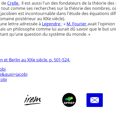
l de
Crelle
. Il est aussi l'un des fondateurs de la théorie de
 tout comme ses recherches sur la théorie des nombres, où 
e jacobien est incontournable dans l'étude des équations diffé
maine postérieur au XIXe siècle).
s une lettre adressée à
Legendre
: «
M. Fourier
avait l'opinion
is un philosophe comme lui aurait dû savoir que le but uniq
autant qu'une question du système du monde. »
 et Berlin au XIXe siècle. p. 501-524.
obi
he&quoi=jacobi
cobi