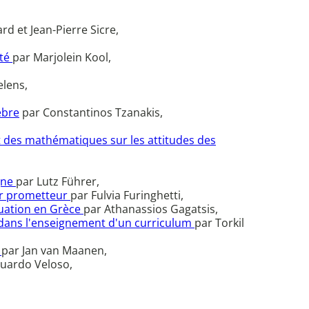
rd et Jean-Pierre Sicre,
lté
par Marjolein Kool,
elens,
èbre
par Constantinos Tzanakis,
t des mathématiques sur les attitudes des
gne
par Lutz Führer,
nir prometteur
par Fulvia Furinghetti,
tuation en Grèce
par Athanassios Gagatsis,
 dans l'enseignement d'un curriculum
par Torkil
s
par Jan van Maanen,
uardo Veloso,