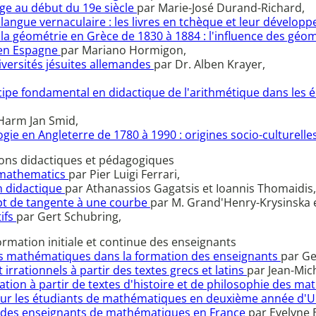
dge au début du 19e siècle
par Marie-José Durand-Richard,
ngue vernaculaire : les livres en tchèque et leur développ
la géométrie en Grèce de 1830 à 1884 : l'influence des géo
 en Espagne
par Mariano Hormigon,
versités jésuites allemandes
par Dr. Alben Krayer,
ncipe fondamental en didactique de l'arithmétique dans les é
Harm Jan Smid,
e en Angleterre de 1780 à 1990 : origines socio-culturelle
ions didactiques et pédagogiques
f mathematics
par Pier Luigi Ferrari,
on didactique
par Athanassios Gagatsis et Ioannis Thomaidis,
pt de tangente à une courbe
par M. Grand'Henry-Krysinska e
ifs
par Gert Schubring,
rmation initiale et continue des enseignants
e des mathématiques dans la formation des enseignants
par G
rrationnels à partir des textes grecs et latins
par Jean-Mich
tion à partir de textes d'histoire et de philosophie des m
 pour les étudiants de mathématiques en deuxième année d'U
n des enseignants de mathématiques en France
par Evelyne 