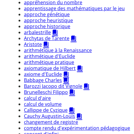
appréhension du nombre
apprentissage des mathématiques par le jeu
approche génétique
approche heuristique
approche historique
arbalestrille
Archytas de Tarente
Aristote
arithmétique à la Renaissance
arithmétique d'Euclide
arithmétique pratique
axiomatique de Hilbert
axiome d'Euclide
Babbage Charles
Barozzi Jacopo dit Vignole
Brunelleschi Filippo
calcul d'aire
calcul de volume
Callippe de Cyzique
Cauchy Augustin-Louis
changement de registre
compte rendu d'expérimentation pédagogique
concept d'infini