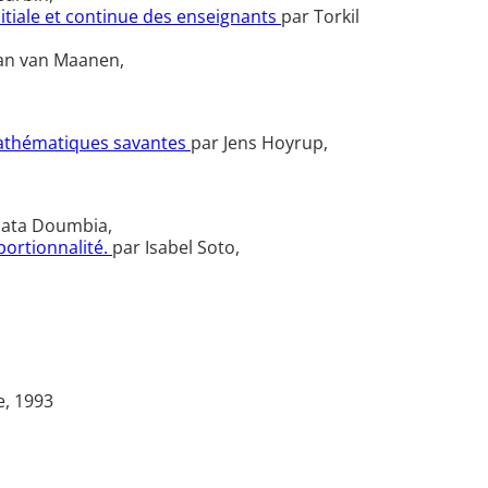
nitiale et continue des enseignants
par Torkil
Jan van Maanen,
 mathématiques savantes
par Jens Hoyrup,
mata Doumbia,
portionnalité.
par Isabel Soto,
e, 1993