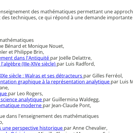
l'enseignement des mathématiques permettant une approche
 et des techniques, ce qui répond à une demande importante
s mathématiques
e Bénard et Monique Nouet,
ler et Philippe Brin,
ment dans l'Antiquité
par Joëlle Delattre,
algèbre (IIIe-XIVe siècle)
par Luis Radford,
Xe siècle : Walras et ses détracteurs
par Gilles Ferréol,
ésentation graphique à la représentation analytique
par Luis 
ane,
ique
par Leo Rogers,
 science analytique
par Guillermina Waldegg,
xiomatique moderne
par Jean-Claude Pont,
ique dans l'enseignement des mathématiques
o,
ns une perspective historique
par Anne Chevalier,