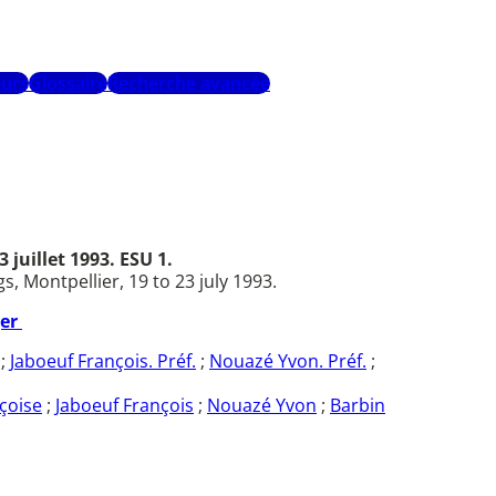
urs
Glossaire
Recherche avancée
juillet 1993. ESU 1.
 Montpellier, 19 to 23 july 1993.
ger
;
Jaboeuf François. Préf.
;
Nouazé Yvon. Préf.
;
çoise
;
Jaboeuf François
;
Nouazé Yvon
;
Barbin