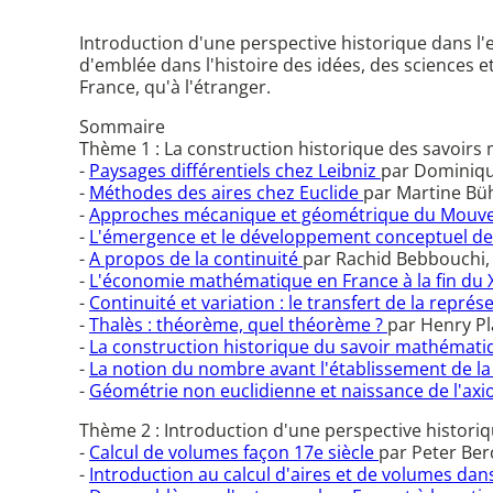
Introduction d'une perspective historique dans 
d'emblée dans l'histoire des idées, des sciences
France, qu'à l'étranger.
Sommaire
Thème 1 : La construction historique des savoir
-
Paysages différentiels chez Leibniz
par Dominiqu
-
Méthodes des aires chez Euclide
par Martine Büh
-
Approches mécanique et géométrique du Mouve
-
L'émergence et le développement conceptuel de l'
-
A propos de la continuité
par Rachid Bebbouchi,
-
L'économie mathématique en France à la fin du XI
-
Continuité et variation : le transfert de la repr
-
Thalès : théorème, quel théorème ?
par Henry Pl
-
La construction historique du savoir mathémat
-
La notion du nombre avant l'établissement de la
-
Géométrie non euclidienne et naissance de l'a
Thème 2 : Introduction d'une perspective histor
-
Calcul de volumes façon 17e siècle
par Peter Ber
-
Introduction au calcul d'aires et de volumes da