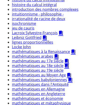
histoire du calcul intégral
introduction des nombres complexes
intuitionnisme - philosophie -
irrationalité de racine de deux
isochronisme
jeu de cauris
Lacroix Sylvestre-François
Leibniz Gottfried
lignes proportionnelles
Locke John
mathématiques à la Renaissance
mathématiques arabes
mathématiques au 17e siècle
mathématiques au 18e siècle
mathématiques au 19e siècle
mathématiques au Moyen Age
mathématiques babyloniennes
mathématiques dans l'Antiquité
mathématiques en Allemagne
mathématiques en Angleterre
mathématiques et économie
mathématiques et métaphysique