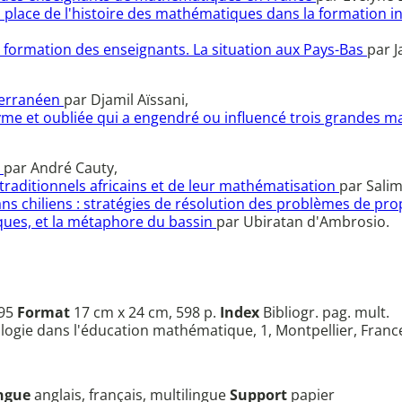
a place de l'histoire des mathématiques dans la formation i
a formation des enseignants. La situation aux Pays-Bas
par 
terranéen
par Djamil Aïssani,
onyme et oubliée qui a engendré ou influencé trois grandes
e
par André Cauty,
 traditionnels africains et de leur mathématisation
par Sali
s chiliens : stratégies de résolution des problèmes de pro
ques, et la métaphore du bassin
par Ubiratan d'Ambrosio.
995
Format
17 cm x 24 cm, 598 p.
Index
Bibliogr. pag. mult.
ologie dans l'éducation mathématique, 1, Montpellier, Franc
ngue
anglais, français, multilingue
Support
papier