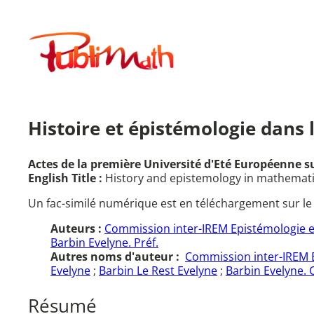
Aller
au
Publimath
contenu
Histoire et épistémologie dans
Actes de la première Université d'Eté Européenne su
English Title :
History and epistemology in mathematics
Un fac-similé numérique est en téléchargement sur le
Auteurs :
Commission inter-IREM Epistémologie e
Barbin Evelyne. Préf.
Autres noms d'auteur :
Commission inter-IREM 
Evelyne
;
Barbin Le Rest Evelyne
;
Barbin Evelyne. C
Résumé