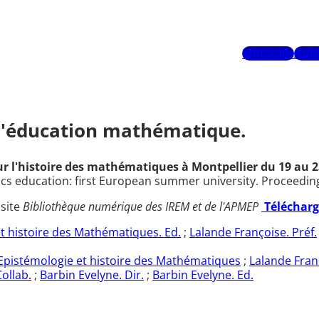
Mots-clés
Aute
 l'éducation mathématique.
r l'histoire des mathématiques à Montpellier du 19 au 23 
 education: first European summer university. Proceedings,
 site
Bibliothèque numérique des IREM et de l'APMEP
Téléchar
t histoire des Mathématiques. Ed.
;
Lalande Françoise. Préf.
Epistémologie et histoire des Mathématiques
;
Lalande Fran
ollab.
;
Barbin Evelyne. Dir.
;
Barbin Evelyne. Ed.