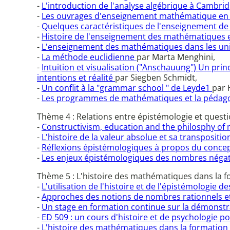
-
L'introduction de l'analyse algébrique à Cambri
-
Les ouvrages d'enseignement mathématique en la
-
Quelques caractéristiques de l'enseignement de 
-
Histoire de l'enseignement des mathématiques
-
L'enseignement des mathématiques dans les uni
-
La méthode euclidienne
par Marta Menghini,
-
Intuition et visualisation ("Anschauung") Un pri
intentions et réalité
par Siegben Schmidt,
-
Un conflit à la "grammar school " de Leyde1
par 
-
Les programmes de mathématiques et la pédagogi
Thème 4 : Relations entre épistémologie et quest
-
Constructivism, education and the philosphy o
-
L'histoire de la valeur absolue et sa transpositi
-
Réflexions épistémologiques à propos du conce
-
Les enjeux épistémologiques des nombres négat
Thème 5 : L'histoire des mathématiques dans la fo
-
L'utilisation de l'histoire et de l'épistémologi
-
Approches des notions de nombres rationnels et i
-
Un stage en formation continue sur la démonstra
-
ED 509 : un cours d'histoire et de psychologie
-
L'histoire des mathématiques dans la formatio