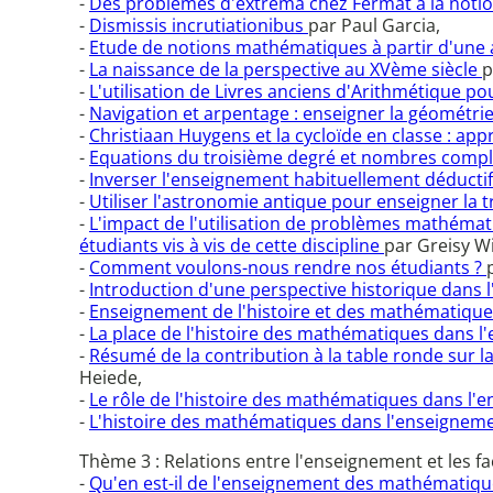
-
Des problèmes d'extrema chez Fermat à la noti
-
Dismissis incrutiationibus
par Paul Garcia,
-
Etude de notions mathématiques à partir d'une
-
La naissance de la perspective au XVème siècle
p
-
L'utilisation de Livres anciens d'Arithmétique p
-
Navigation et arpentage : enseigner la géométri
-
Christiaan Huygens et la cycloïde en classe : a
-
Equations du troisième degré et nombres comp
-
Inverser l'enseignement habituellement déductif
-
Utiliser l'astronomie antique pour enseigner la 
-
L'impact de l'utilisation de problèmes mathémat
étudiants vis à vis de cette discipline
par Greisy Wi
-
Comment voulons-nous rendre nos étudiants ?
-
Introduction d'une perspective historique dans
-
Enseignement de l'histoire et des mathématiques 
-
La place de l'histoire des mathématiques dans 
-
Résumé de la contribution à la table ronde sur
Heiede,
-
Le rôle de l'histoire des mathématiques dans l
-
L'histoire des mathématiques dans l'enseigneme
Thème 3 : Relations entre l'enseignement et les fa
-
Qu'en est-il de l'enseignement des mathématiqu