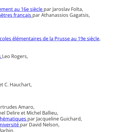
ement au 16e siècle
par Jaroslav Folta,
mètres français
par Athanassios Gagatsis,
coles élémentaires de la Prusse au 19e siècle,
s
Leo Rogers,
t C. Hauchart,
ertrudes Amaro,
el Delire et Michel Ballieu,
athématiques
par Jacqueline Guichard,
niversité
par David Nelson,
Barbin,