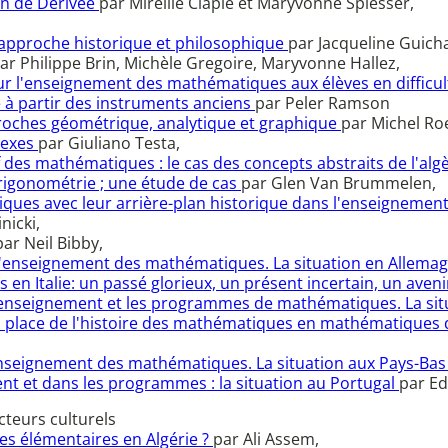
on de Dérivée
par Mireille Clapie et Maryvonne Spiesser,
 approche historique et philosophique
par Jacqueline Guicha
ar Philippe Brin, Michèle Gregoire, Maryvonne Hallez,
our l'enseignement des mathématiques aux élèves en difficu
e à partir des instruments anciens
par Peler Ramson
pproches géométrique, analytique et graphique
par Michel Ro
lexes
par Giuliano Testa,
 des mathématiques : le cas des concepts abstraits de l'alg
trigonométrie ; une étude de cas
par Glen Van Brummelen,
iques avec leur arrière-plan historique dans l'enseignemen
nicki,
par Neil Bibby,
 l'enseignement des mathématiques. La situation en Allema
en Italie: un passé glorieux, un présent incertain, un ave
l'enseignement et les programmes de mathématiques. La si
 la place de l'histoire des mathématiques en mathématiques
'enseignement des mathématiques. La situation aux Pays-Ba
nt et dans les programmes : la situation au Portugal
par Ed
cteurs culturels
es élémentaires en Algérie ?
par Ali Assem,