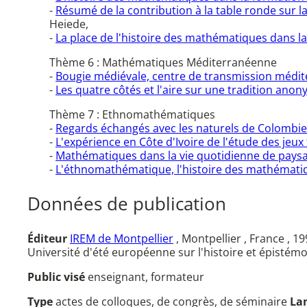
-
Résumé de la contribution à la table ronde sur l
Heiede,
-
La place de l'histoire des mathématiques dans l
Thème 6 : Mathématiques Méditerranéenne
-
Bougie médiévale, centre de transmission médi
-
Les quatre côtés et l'aire sur une tradition an
Thème 7 : Ethnomathématiques
-
Regards échangés avec les naturels de Colombi
-
L'expérience en Côte d'Ivoire de l'étude des jeux
-
Mathématiques dans la vie quotidienne de paysan
-
L'éthnomathématique, l'histoire des mathémati
Données de publication
Éditeur
IREM de Montpellier
, Montpellier , France , 1
Université d'été européenne sur l'histoire et épistém
Public visé
enseignant, formateur
Type
actes de colloques, de congrès, de séminaire
La