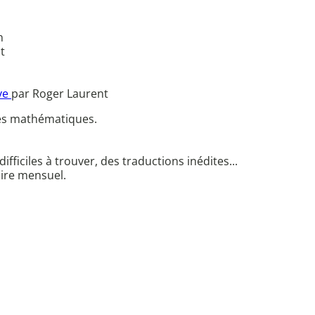
n
t
ive
par Roger Laurent
des mathématiques.
fficiles à trouver, des traductions inédites...
aire mensuel.