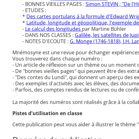
- BONNES VIEILLES PAGES :
Simon STEVIN ; "De l'H
- ETUDES :
*
Des cartes portulans à la formule d'Edward Wrig
*
Latitude, longitude et géopolitique, l'exemple d
-
Le calcul des longitudes
par Martine Bühler
- DANS NOS CLASSES :
Galilée, les satellites de Jup
- NOTES D'ECOUTE :
G. Monge (1746-1818), J.H. L
Mnémosyne est une revue pour échanger expériences e
Vous trouverez dans chaque numéro :
- Un article de réflexion sur un thème ou un moment 
- De "bonnes vieilles pages" qui peuvent être des extra
- "Des contes du Lundi", qui donnent un aperçu des e
- Des exemples d'activités avec les élèves, des docume
- Parfois, des comptes rendus de lectures ou de confé
La majorité des numéros sont réalisés grâce à la col
Pistes d'utilisation en classe
Cette publication peut vous aider à illustrer le thème