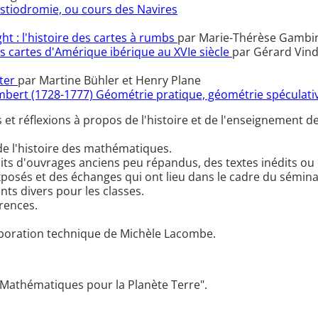
istiodromie, ou cours des Navires
ht : l'histoire des cartes à rumbs
par Marie-Thérèse Gambi
es cartes d'Amérique ibérique au XVIe siècle
par Gérard Vind
iter
par Martine Bühler et Henry Plane
ambert (1728-1777) Géométrie pratique, géométrie spéculat
t réflexions à propos de l'histoire et de l'enseignement 
de l'histoire des mathématiques.
its d'ouvrages anciens peu répandus, des textes inédits ou di
xposés et des échanges qui ont lieu dans le cadre du sémin
nts divers pour les classes.
rences.
laboration technique de Michèle Lacombe.
 "Mathématiques pour la Planète Terre".