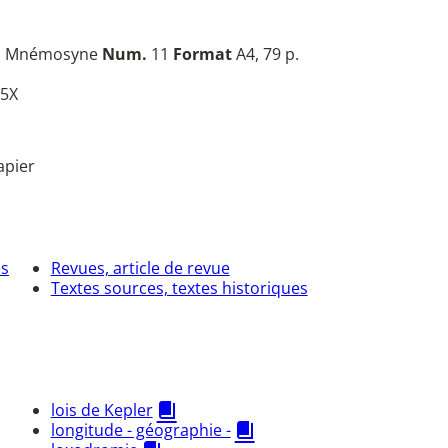
n
Mnémosyne
Num.
11
Format
A4, 79 p.
5X
apier
es
Revues, article de revue
Textes sources, textes historiques
lois de Kepler
longitude - géographie -