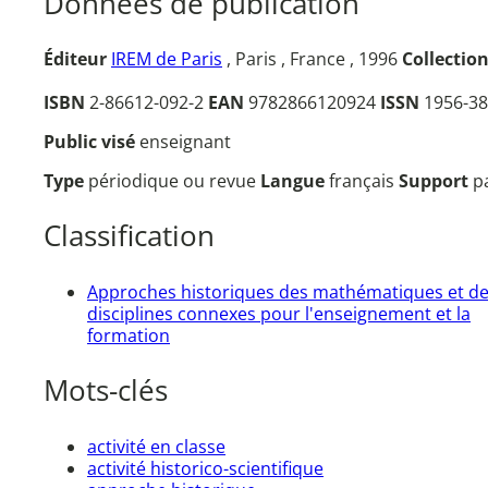
Données de publication
Éditeur
IREM de Paris
, Paris , France , 1996
Collectio
ISBN
2-86612-092-2
EAN
9782866120924
ISSN
1956-38
Public visé
enseignant
Type
périodique ou revue
Langue
français
Support
p
Classification
Approches historiques des mathématiques et d
disciplines connexes pour l'enseignement et la
formation
Mots-clés
activité en classe
activité historico-scientifique