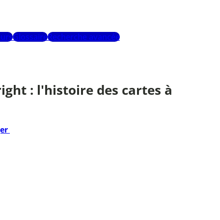
urs
Glossaire
Recherche avancée
ht : l'histoire des cartes à
ger