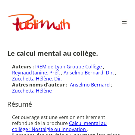
Aller
au
Publimath
contenu
Le calcul mental au collège.
Auteurs :
IREM de Lyon Groupe Collège
;
Reynaud Janine. Préf.
;
Anselmo Bernard. Dir.
;
Zucchetta Hélène. Dir.
Autres noms d'auteur :
Anselmo Bernard
;
Zucchetta Hélène
Résumé
Cet ouvrage est une version entièrement
refondue de la brochure
Calcul mental au
collège : Nostalgie ou innovation
.