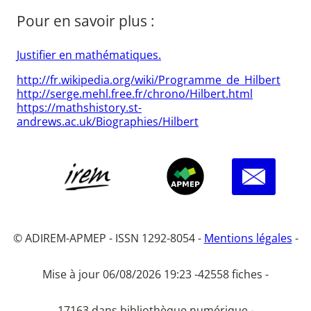
Pour en savoir plus :
Justifier en mathématiques.
http://fr.wikipedia.org/wiki/Programme_de_Hilbert
http://serge.mehl.free.fr/chrono/Hilbert.html
https://mathshistory.st-
andrews.ac.uk/Biographies/Hilbert
© ADIREM-APMEP - ISSN 1292-8054 -
Mentions légales
-
Mise à jour 06/08/2026 19:23 -
42558 fiches -
17163 dans bibliothèque numérique -