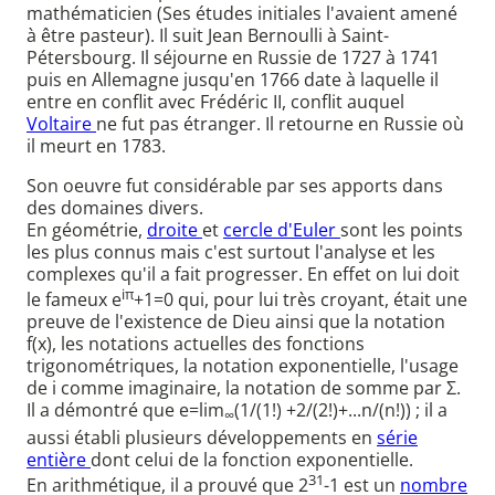
mathématicien (Ses études initiales l'avaient amené
à être pasteur). Il suit Jean Bernoulli à Saint-
Pétersbourg. Il séjourne en Russie de 1727 à 1741
puis en Allemagne jusqu'en 1766 date à laquelle il
entre en conflit avec Frédéric II, conflit auquel
Voltaire
ne fut pas étranger. Il retourne en Russie où
il meurt en 1783.
Son oeuvre fut considérable par ses apports dans
des domaines divers.
En géométrie,
droite
et
cercle d'Euler
sont les points
les plus connus mais c'est surtout l'analyse et les
complexes qu'il a fait progresser. En effet on lui doit
iπ
le fameux e
+1=0 qui, pour lui très croyant, était une
preuve de l'existence de Dieu ainsi que la notation
f(x), les notations actuelles des fonctions
trigonométriques, la notation exponentielle, l'usage
de i comme imaginaire, la notation de somme par Σ.
Il a démontré que e=lim
(1/(1!) +2/(2!)+...n/(n!)) ; il a
∞
aussi établi plusieurs développements en
série
entière
dont celui de la fonction exponentielle.
31
En arithmétique, il a prouvé que 2
-1 est un
nombre