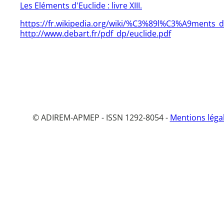
Les Eléments d'Euclide : livre XIII.
https://fr.wikipedia.org/wiki/%C3%89l%C3%A9ments_d
http://www.debart.fr/pdf_dp/euclide.pdf
© ADIREM-APMEP - ISSN 1292-8054 -
Mentions léga