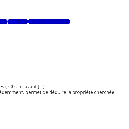
urs
Glossaire
Recherche avancée
 (300 ans avant J.C).
écédemment, permet de déduire la propriété cherchée.