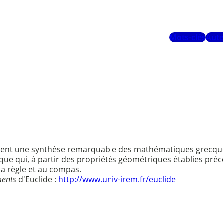
Mots-clés
Aute
tuent une synthèse remarquable des mathématiques grecques
que qui, à partir des propriétés géométriques établies pr
la règle et au compas.
ments
d'Euclide :
http://www.univ-irem.fr/euclide