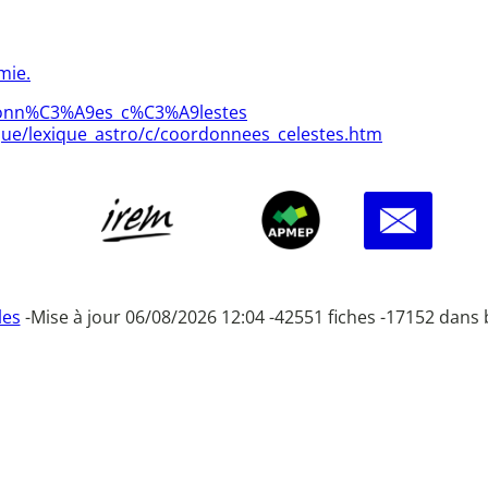
mie.
rdonn%C3%A9es_c%C3%A9lestes
ique/lexique_astro/c/coordonnees_celestes.htm
les
-
Mise à jour 06/08/2026 12:04 -
42551 fiches -
17152 dans 