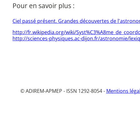
Pour en savoir plus :
Ciel passé présent. Grandes découvertes de l'astrono
http://fr.wikipedia.org/wiki/Syst%C3%A8me_de_coo
http://sciences-physiques.ac-dijon.fr/astronomie/lex
© ADIREM-APMEP - ISSN 1292-8054 -
Mentions léga