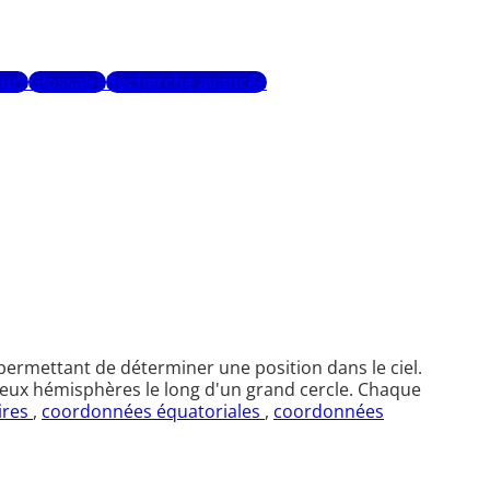
urs
Glossaire
Recherche avancée
rmettant de déterminer une position dans le ciel.
n deux hémisphères le long d'un grand cercle. Chaque
ires
,
coordonnées équatoriales
,
coordonnées