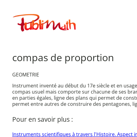
Aller
au
Publimath
contenu
compas de proportion
GEOMETRIE
Instrument inventé au début du 17e siècle et en usage
compas usuel mais comporte sur chacune de ses branc
en parties égales, ligne des plans qui permet de const
permet entre autres de construire des pentagones, li
Pour en savoir plus :
Instruments scientifiques à travers l'Histoire. Aspect 