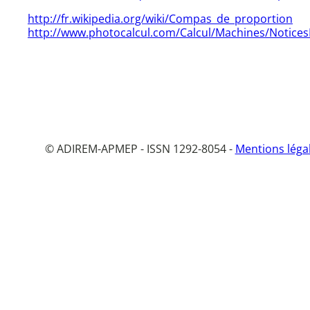
http://fr.wikipedia.org/wiki/Compas_de_proportion
http://www.photocalcul.com/Calcul/Machines/Noti
© ADIREM-APMEP - ISSN 1292-8054 -
Mentions léga