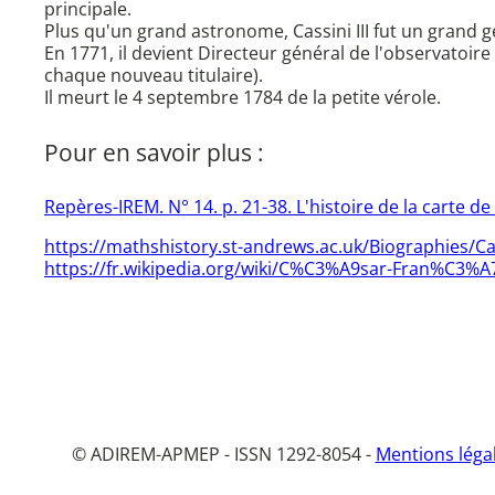
principale.
Plus qu'un grand astronome, Cassini III fut un grand 
En 1771, il devient Directeur général de l'observatoire 
chaque nouveau titulaire).
Il meurt le 4 septembre 1784 de la petite vérole.
Pour en savoir plus :
Repères-IREM. N° 14. p. 21-38. L'histoire de la carte de
https://mathshistory.st-andrews.ac.uk/Biographies/C
https://fr.wikipedia.org/wiki/C%C3%A9sar-Fran%C3%A7
© ADIREM-APMEP - ISSN 1292-8054 -
Mentions léga