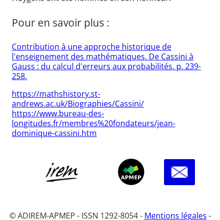
Pour en savoir plus :
Contribution à une approche historique de
l'enseignement des mathématiques. De Cassini à
Gauss : du calcul d'erreurs aux probabilités. p. 239-
258.
https://mathshistory.st-
andrews.ac.uk/Biographies/Cassini/
https://www.bureau-des-
longitudes.fr/membres%20fondateurs/jean-
dominique-cassini.htm
© ADIREM-APMEP - ISSN 1292-8054 -
Mentions légales
-