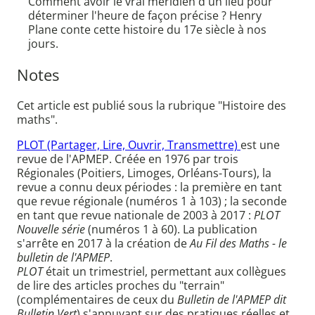
Comment avoir le vrai méridien d'un lieu pour
déterminer l'heure de façon précise ? Henry
Plane conte cette histoire du 17e siècle à nos
jours.
Notes
Cet article est publié sous la rubrique "Histoire des
maths".
PLOT (Partager, Lire, Ouvrir, Transmettre)
est une
revue de l'APMEP. Créée en 1976 par trois
Régionales (Poitiers, Limoges, Orléans-Tours), la
revue a connu deux périodes : la première en tant
que revue régionale (numéros 1 à 103) ; la seconde
en tant que revue nationale de 2003 à 2017 :
PLOT
Nouvelle série
(numéros 1 à 60). La publication
s'arrête en 2017 à la création de
Au Fil des Maths - le
bulletin de l'APMEP
.
PLOT
était un trimestriel, permettant aux collègues
de lire des articles proches du "terrain"
(complémentaires de ceux du
Bulletin de l'APMEP dit
Bulletin Vert
) s'appuyant sur des pratiques réelles et