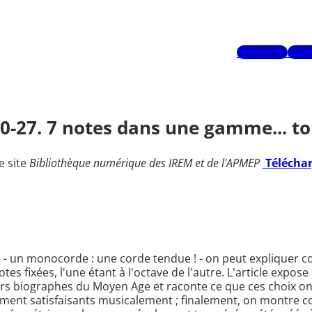
Mots-clés
Aute
 20-27. 7 notes dans une gamme... t
e site
Bibliothèque numérique des IREM et de l'APMEP
Télécha
le - un monocorde : une corde tendue ! - on peut expliquer
es fixées, l'une étant à l'octave de l'autre. L'article expose 
rs biographes du Moyen Age et raconte ce que ces choix ont d'
ètement satisfaisants musicalement ; finalement, on montr