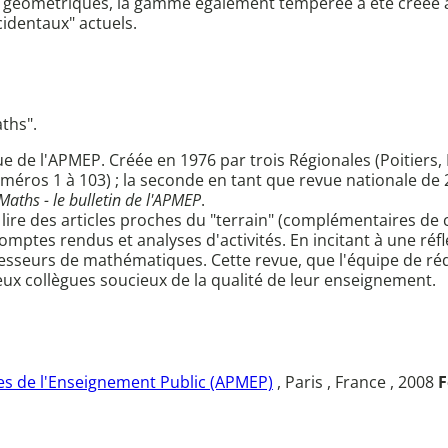
s géométriques, la gamme également tempérée a été créée à 
cidentaux" actuels.
aths".
ue de l'APMEP. Créée en 1976 par trois Régionales (Poitiers,
uméros 1 à 103) ; la seconde en tant que revue nationale de 
 Maths - le bulletin de l'APMEP
.
 lire des articles proches du "terrain" (complémentaires de
omptes rendus et analyses d'activités. En incitant à une réf
esseurs de mathématiques. Cette revue, que l'équipe de réd
ux collègues soucieux de la qualité de leur enseignement.
s de l'Enseignement Public (APMEP)
, Paris , France , 2008
F