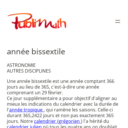
Aller
au
Publimath
contenu
année bissextile
ASTRONOMIE
AUTRES DISCIPLINES
Une année bissextile est une année comptant 366
jours au lieu de 365, c'est-à-dire une année
comprenant un 29 février.
Ce jour supplémentaire a pour objectif d'aligner au
mieux les indications du calendrier avec la durée de
l'
année tropique
, qui ramène les saisons. Celle-ci
durant 365,2422 jours et non pas exactement 365
jours. Notre
calendrier
(
grégorien
) l'a hérité du
calendrier julien
où tous les quatre ans on doublait