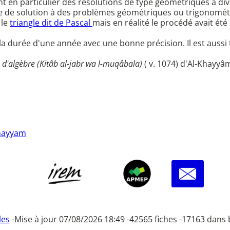
t en particulier des résolutions de type géométriques à dive
 de solution à des problèmes géométriques ou trigonométriq
 le
triangle dit de Pascal
mais en réalité le procédé avait é
a durée d'une année avec une bonne précision. Il est aussi 
é d'algèbre (Kitâb al-jabr wa l-muqâbala)
( v. 1074) d'Al-Khayyâm
Khayyam
les
-
Mise à jour 07/08/2026 18:49 -
42565 fiches -
17163 dans 