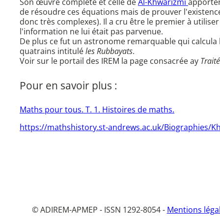
Son œuvre complète et celle de
Al-Khwarizmi
apporten
de résoudre ces équations mais de prouver l'existence
donc très complexes). Il a cru être le premier à utiliser
l'information ne lui était pas parvenue.
De plus ce fut un astronome remarquable qui calcula l
quatrains intitulé
les Rubbayats
.
Voir sur le portail des IREM la page consacrée ay
Trait
Pour en savoir plus :
Maths pour tous. T. 1. Histoires de maths.
https://mathshistory.st-andrews.ac.uk/Biographies/
© ADIREM-APMEP - ISSN 1292-8054 -
Mentions léga