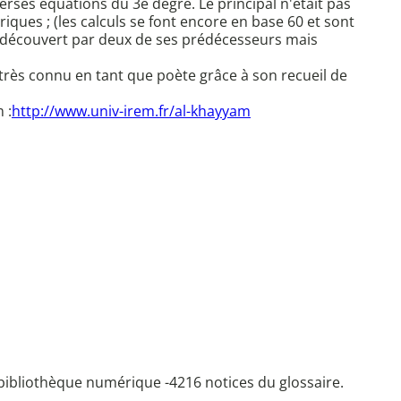
rses équations du 3e degré. Le principal n'était pas
ues ; (les calculs se font encore en base 60 et sont
té découvert par deux de ses prédécesseurs mais
très connu en tant que poète grâce à son recueil de
 :
http://www.univ-irem.fr/al-khayyam
bibliothèque numérique -
4216 notices du glossaire.