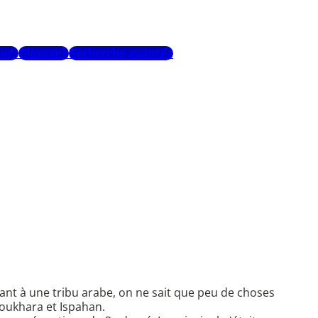
urs
Glossaire
Recherche avancée
t à une tribu arabe, on ne sait que peu de choses
Boukhara et Ispahan.