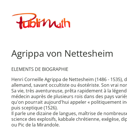
Aller
au
Publimath
contenu
Agrippa von Nettesheim
ELEMENTS DE BIOGRAPHIE
Henri Corneille Agrippa de Nettesheim (1486 - 1535), 
allemand, savant occultiste ou ésotériste. Son vrai nom
Sa vie, très aventureuse, prêta rapidement à la légend
médecin auprès de plusieurs rois dans des pays variés 
qu'on pourrait aujourd'hui appeler « politiquement inc
puis sceptique (1526).
Il parle une dizaine de langues, maîtrise de nombreuse
science des explosifs, kabbale chrétienne, exégèse, 
ou Pic de la Mirandole.