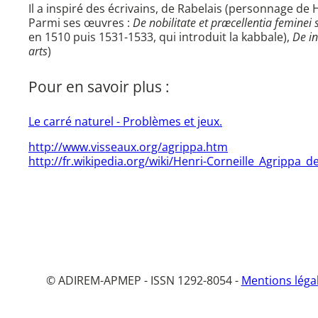
Il a inspiré des écrivains, de Rabelais (personnage de
Parmi ses œuvres :
De nobilitate et præcellentia feminei 
en 1510 puis 1531-1533, qui introduit la kabbale),
De in
arts
)
Pour en savoir plus :
Le carré naturel - Problèmes et jeux.
http://www.visseaux.org/agrippa.htm
http://fr.wikipedia.org/wiki/Henri-Corneille_Agrippa_
© ADIREM-APMEP - ISSN 1292-8054 -
Mentions léga