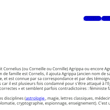
Mots-clés
Aute
dit Cornelius (ou Corneille ou Cornille) Agrippa ou encore
 de famille est Cornelis, il ajouta Agrippa (ancien nom de sa
e, et est connue par sa correspondance et par des témoignag
car il est plusieurs fois condamné pour s'être attaqué à l'E
orrectes » et semblent parfois contradictoires : féministe fa
s disciplines (
astrologie
, magie, lettres classiques, médecin
diplomatie, cryptographie, espionnage, enseignement). C'es