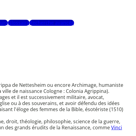
urs
Glossaire
Recherche avancée
 Agrippa de Nettesheim ou encore Archimage, humaniste
 ville de naissance Cologne : Colonia Agrippina).
es et il est successivement militaire, avocat,
glise ou à des souverains, et avoir défendu des idées
isant l'éloge des femmes de la Bible, ésotériste (1510)
e, droit, théologie, philosophie, science de la guerre,
t un des grands érudits de la Renaissance, comme
Vinci