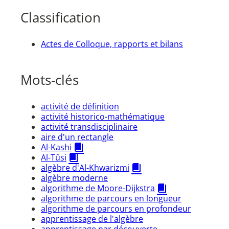
Classification
Actes de Colloque, rapports et bilans
Mots-clés
activité de définition
activité historico-mathématique
activité transdisciplinaire
aire d'un rectangle
Al-Kashi
Al-Tûsi
algèbre d'Al-Khwarizmi
algèbre moderne
algorithme de Moore-Dijkstra
algorithme de parcours en longueur
algorithme de parcours en profondeur
apprentissage de l'algèbre
apprentissage par découverte