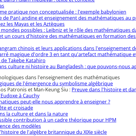
as
me pratique non conceptualisée : l'exemple babylonien
e de Pan) andine et enseignement des mathématiques au p
z les Mayas et les Aztèques
 mondes possibles : Leibniz et le rôle des mathématiques da
et un cours d'histoire des mathématiques en formation de
Tangram chinois et leurs applications dans l'enseignement
arré magique d'ordre 3 en tant qu'artefact mathématique et
 de Takebe Katahiro
s culture ni histoire au Bangladesh : que pouvons-nous a
émologiques dans l'enseignement des mathématiques
ogiques de l'émergence du symbolisme algébrique
sos Patronis et Man-Keung Siu :
Preuve dans l'histoire et dan
 d'Eudoxe à Cauchy
atiques peut-elle nous apprendre à enseigner ?
ête et croisade
s la culture et dans la nature
 possible contribution à un cadre théorique pour HPM
ence des modèles
histoire de l'algèbre britannique du XIXe siècle