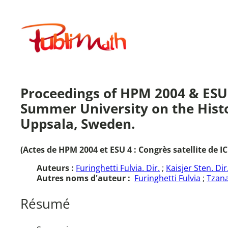
Aller
au
Publimath
contenu
Proceedings of HPM 2004 & ESU 
Summer University on the Histo
Uppsala, Sweden.
(Actes de HPM 2004 et ESU 4 : Congrès satellite de I
Auteurs :
Furinghetti Fulvia. Dir.
;
Kaisjer Sten. Dir
Autres noms d'auteur :
Furinghetti Fulvia
;
Tzana
Résumé