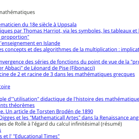
s mathématiques
maticien du 18e siècle à Uppsala
es par Thomas Harriot, via les symboles, les tableaux et 
e proportion"
l'enseignement en Islande
 concepts et des algorithmes de la multiplication : implic
convergence des séries de fonctions du point de vue de la "pr
ber Abbaci" de Léonard de Pise (Fibonacci)
acine de 2 et racine de 3 dans les mathématiques grecques
toire
e d'"utilisation" didactique de l'histoire des mathématiques
rents théorèmes
ie. Un article de Torsten Brodén de 1890
igges et les "Mathematicall Artes" dans la Renaissance ang
es de Rolle à l'égard du calcul infinitésimal (résumé)
s
 et l' "Educational Times"