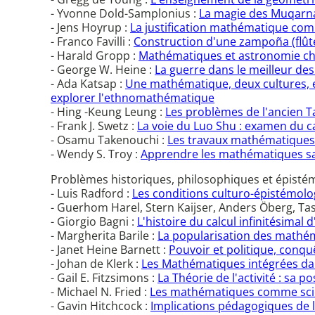
- Yvonne Dold-Samplonius :
La magie des Muqarn
- Jens Hoyrup :
La justification mathématique com
- Franco Favilli :
Construction d'une zampoña (flût
- Harald Gropp :
Mathématiques et astronomie che
- George W. Heine :
La guerre dans le meilleur des
- Ada Katsap :
Une mathématique, deux cultures, 
explorer l'ethnomathématique
- Hing -Keung Leung :
Les problèmes de l'ancien 
- Frank J. Swetz :
La voie du Luo Shu : examen du c
- Osamu Takenouchi :
Les travaux mathématiques
- Wendy S. Troy :
Apprendre les mathématiques san
Problèmes historiques, philosophiques et épist
- Luis Radford :
Les conditions culturo-épistémol
- Guerhom Harel, Stern Kaijser, Anders Öberg, Ta
- Giorgio Bagni :
L'histoire du calcul infinitésimal
- Margherita Barile :
La popularisation des mathém
- Janet Heine Barnett :
Pouvoir et politique, conqu
- Johan de Klerk :
Les Mathématiques intégrées dan
- Gail E. Fitzsimons :
La Théorie de l'activité : sa
- Michael N. Fried :
Les mathématiques comme sci
- Gavin Hitchcock :
Implications pédagogiques de l'