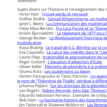
Sommaire :
Sujets divers sur l'histoire et l'enseignement de
- Victor Katz :
Trouvé perdu et retrouvé
- Staffan Rodhe :
Samuel Klingenstierna, un mathe
- Janet L. Beery :
La communication des mathématiqu
- Fabio Maia Bertato :
Fra Luca Pacioli et sa "Divin
- Kristin Bjarnadóttir :
Le règlement de 1877 pour 
- George Booker :
Le développement historique des
multiplicative
- Kajsa Brating :
Le travail de E.G. Björling sur la 
- Eva Caianiello :
Le calcul des intérêts dans le "Li
- Laszlo Filep :
Irrationalité et approximation de r
- Roger Godard :
L'équation d'advection d'Euler
- Olivier Keller :
Eléments de géométrie à la préhis
- Osamu Kota :
Les quaternions au Japon
- Dimitri Patsopoulos et Tasos Patronis :
Un exempl
le nom de "Théorème de Thalès" attribué à diffé
- Johanna Pejlare :
Sur les principes de la géométr
- Leo Rogers :
Robert Recorde, John Dee, Thomas D
- Eduardo Sebastiani Ferreira : Exemples de critiqu
- Bob Stein :
La fascinante histoire des logarithme
- Jim Tattersall et Shawnee McMurran :
Les femmes