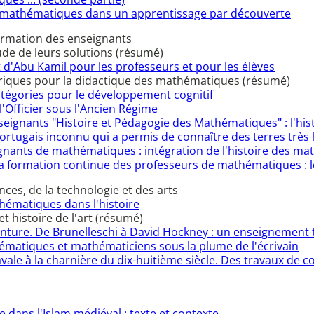
des mathématiques dans un apprentissage par découverte
formation des enseignants
ude de leurs solutions (résumé)
d'Abu Kamil pour les professeurs et pour les élèves
toriques pour la didactique des mathématiques (résumé)
atégories pour le développement cognitif
l'Officier sous l'Ancien Régime
eignants "Histoire et Pédagogie des Mathématiques" : l'his
Portugais inconnu qui a permis de connaître des terres très 
gnants de mathématiques : intégration de l'histoire des m
a formation continue des professeurs de mathématiques : le
es, de la technologie et des arts
hématiques dans l'histoire
t histoire de l'art (résumé)
ture. De Brunelleschi à David Hockney : un enseignement t
matiques et mathématiciens sous la plume de l'écrivain
le à la charnière du dix-huitième siècle. Des travaux de com
 dans l'Islam médiéval : texte et contexte