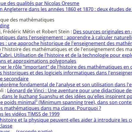
ue des qualités par Nicolas Oresme
n Angleterre dans les années 1860 et 1870 : deux études de
ctique des mathématiques
ding
i, Frédéric Métin et Robert Stein :
Des sources originales en 
atiques dans l'enseignement : apprendre à calculer nature
s : une approche historique de l'enseignement des mathé
de l'histoire des mathématiques et de l'enseignement des 
à Cabri. Utilisation de l'histoire et de la technologie pour e
ans et approximations polygonales
r le rôle "important" de l'histoire des mathématiques en 
s historiques et des logiciels informatiques dans l'enseign
le secondaire
éorème fondamental de l'analyse et son utilisation dans l
li :
Léonard de Vinci : Une aventure pour une didactique 
 dans le Jiuzhang Suanshu et des idées qu'elles inspirent
e poids minimal" (Minimum spanning tree), dans son contex
e des mathématiques dans ma classe. Pourquoi ?
s les vidéos TIMSS de 1999
'histoire et la physique peuvent-elles aider à introduire les
classe
ques ... (seconde partie)