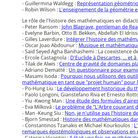
- Guillermina Waldegg :
Représentation géométriq
- Robin Wilson :
L'enseignement de la géométrie e
Le rôle de l'histoire des mathématiques en dida
- Peter Ransom :
John Blagrave, gentleman de Rea
- Evelyne Barbin, Otto B. Bekken, Abdellah El Idriss
- Gilles Laverdure :
Intégrer l'histoire des mathém
- Oscar Joao Abdounur :
Musique et mathématique
- Said Seyed Agha Banihashemi : La coexistence 
- Ercole Castagnola :
D'Euclide à Descartes, ... et 
- Tilak de Alwis :
Centre de gravité de domaines pl
- Adriano Dematté :
Un questionnaire pour examine
- Masami Isoda :
Pourquoi nous utilisons des outil
mathématique en tant que "projet humain" pour 
- Po-Hung Liu :
Le développement historique du th
- Paolo Longoni, Gianstefano Riva et Ernesto Rotto
- Yiu -Kwong Man :
Une étude des formules d'aires
- Eva Milková :
Le problème de "L'Arbre couvrant d
- Man -Keung Siu :
Non, je n'utilise pas l'histoir
- Bjorn Smestad :
Histoire des mathématiques dan
- Constantinos Tzanakis et Michael Kourkoulos :
L
remarques épistémologiques et observations en 
- Caterina Vicentini :
Il était une fois en mathémati