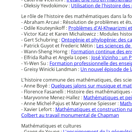
- Oleksiy Yevdokimov :
Utilisation de l'histoire 
Le rôle de l'histoire des mathématiques dans la 
- Abraham Arcavi : Résolution de problèmes et ét
- Odile Kouteynikoff :
Problèmes d'Al-Khwarizmi et 
- Victor Katz et Karen Michalowicz : Modules his
- Gert Schubring :
Ontogénie et phylogénie: des c
- Patrick Guyot et Frederic Métin :
Les sciences de 
- Wann-Sheng Horng :
Formation continue des ens
- Elfrida Ralha et Angela Lopes :
José Vizinho : un 
- Yi-Wen Su :
Formation professionnelle des ensei
- Greisy Winicki Landman :
Un nouvel épisode de l
L'histoire commune des mathématiques, des scienc
- Anne Boyé :
Quelques jalons sur musique et mat
- Florence Fasanelli : Histoire des mathématiques e
- Maryvonne Menez-Hallez :
Mathématiques et pein
- Anne Michel-Pajus et Maryvonne Spiesser :
Mathé
- Xavier Lefort :
Mathématiques et construction nava
Colbert au travail monumental de Chapman
Mathématiques et cultures
- Gregg de Young :
L'enseignement de la géométrie