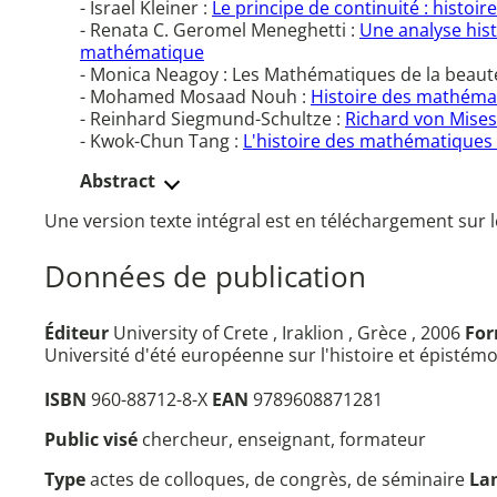
- Israel Kleiner :
Le principe de continuité : histoir
- Renata C. Geromel Meneghetti :
Une analyse hist
mathématique
- Monica Neagoy : Les Mathématiques de la beaut
- Mohamed Mosaad Nouh :
Histoire des mathémat
- Reinhard Siegmund-Schultze :
Richard von Mises
- Kwok-Chun Tang :
L'histoire des mathématiques p
Abstract
Une version texte intégral est en téléchargement sur l
Données de publication
Éditeur
University of Crete , Iraklion , Grèce , 2006
Fo
Université d'été européenne sur l'histoire et épisté
ISBN
960-88712-8-X
EAN
9789608871281
Public visé
chercheur, enseignant, formateur
Type
actes de colloques, de congrès, de séminaire
La