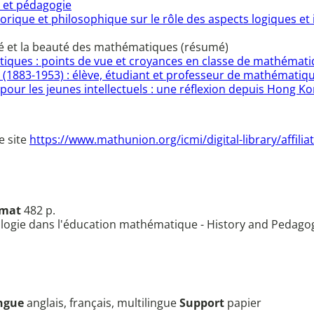
e et pédagogie
orique et philosophique sur le rôle des aspects logiques et i
é et la beauté des mathématiques (résumé)
iques : points de vue et croyances en classe de mathémat
 (1883-1953) : élève, étudiant et professeur de mathématiq
our les jeunes intellectuels : une réflexion depuis Hong K
e site
https://www.mathunion.org/icmi/digital-library/affil
rmat
482 p.
mologie dans l'éducation mathématique - History and Pedago
ngue
anglais, français, multilingue
Support
papier