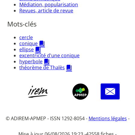
Médiation, popularisation
Revues, article de revue
Mots-clés
cercle
conique
ellipse
excentricité d'une conique
hyperbole
théorème de Thalès
© ADIREM-APMEP - ISSN 1292-8054 -
Mentions légales
-
Mise à jour 06/08/2026 19:23 -
42558 fiches -