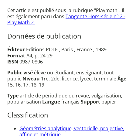
Cet article est publié sous la rubrique "Playmath". Il
est également paru dans
Tangente Hors-série n° 2 -
Play Math 2.
Données de publication
Éditeur
Editions POLE , Paris , France , 1989
Format
A4, p. 24-29
ISSN
0987-0806
Public visé
élève ou étudiant, enseignant, tout
public
Niveau
1re, 2de, licence, lycée, terminale
Âge
15, 16, 17, 18, 19
Type
article de périodique ou revue, vulgarisation,
popularisation
Langue
français
Support
papier
Classification
Géométries analytique, vectorielle, projective,
affine et métrique