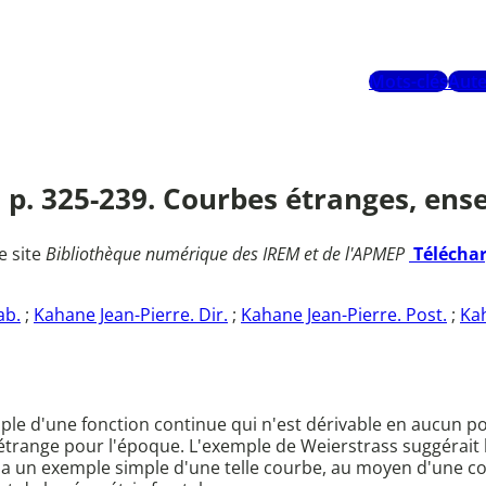
Mots-clés
Aute
. p. 325-239. Courbes étranges, en
e site
Bibliothèque numérique des IREM et de l'APMEP
Télécha
ab.
;
Kahane Jean-Pierre. Dir.
;
Kahane Jean-Pierre. Post.
;
Kah
le d'une fonction continue qui n'est dérivable en aucun poin
 étrange pour l'époque. L'exemple de Weierstrass suggérait
a un exemple simple d'une telle courbe, au moyen d'une co