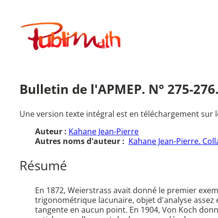
Aller
au
Publimath
contenu
Bulletin de l'APMEP. N° 275-276
Une version texte intégral est en téléchargement sur l
Auteur :
Kahane Jean-Pierre
Autres noms d'auteur :
Kahane Jean-Pierre. Coll
Résumé
En 1872, Weierstrass avait donné le premier exemp
trigonométrique lacunaire, objet d'analyse assez
tangente en aucun point. En 1904, Von Koch donn