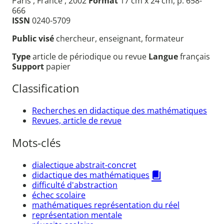
Paris , France , 2002
Format
17 cm x 24 cm, p. 658-
666
ISSN
0240-5709
Public visé
chercheur, enseignant, formateur
Type
article de périodique ou revue
Langue
français
Support
papier
Classification
Recherches en didactique des mathématiques
Revues, article de revue
Mots-clés
dialectique abstrait-concret
didactique des mathématiques
difficulté d'abstraction
échec scolaire
mathématiques représentation du réel
représentation mentale